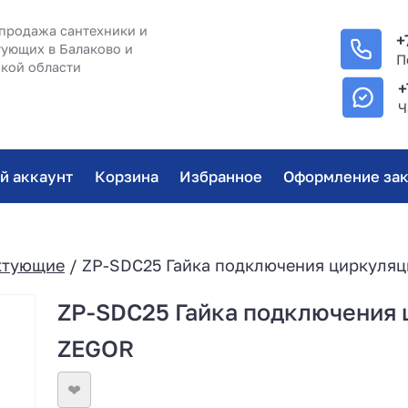
продажа сантехники и
+
ующих в Балаково и
П
кой области
+
Ч
й аккаунт
Корзина
Избранное
Оформление зак
ктующие
/ ZP-SDC25 Гайка подключения циркуля
ZP-SDC25 Гайка подключения 
ZEGOR
❤