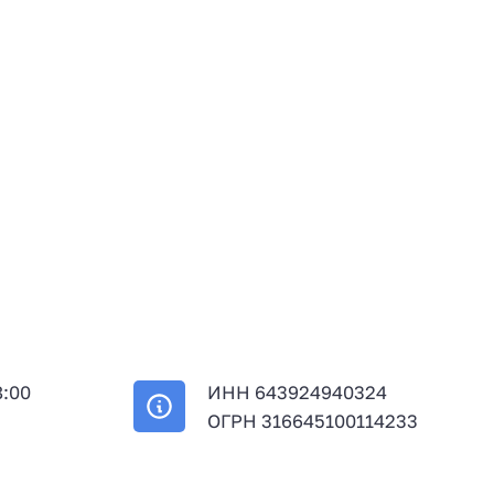
8:00
ИНН 643924940324
й
ОГРН 316645100114233