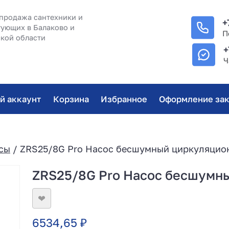
продажа сантехники и
+
ующих в Балаково и
П
кой области
+
Ч
й аккаунт
Корзина
Избранное
Оформление зак
сы
/ ZRS25/8G Pro Насос бесшумный циркуляцио
ZRS25/8G Pro Насос бесшумн
❤
6534,65
₽