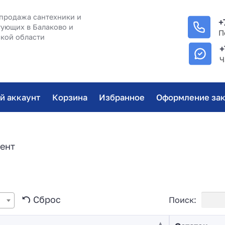
продажа сантехники и
+
ующих в Балаково и
П
кой области
+
Ч
й аккаунт
Корзина
Избранное
Оформление зак
ент
Сброс
Поиск: