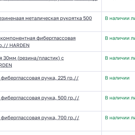
езиненаая металическая рукоятка 500
В наличии л
хкомпонентная фиберглассовая
В наличии л
гр.// HARDEN
 30мм (резина/пластик) с
В наличии л
ARDEN
фиберглассовая ручка, 225 гр.//
В наличии
фиберглассовая ручка, 500 гр.//
В наличии л
фиберглассовая ручка, 700 гр.//
В наличии л