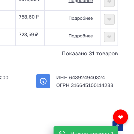
Подробнее
❤
758,60
₽
Подробнее
❤
723,59
₽
Подробнее
❤
Показано 31 товаров
8:00
ИНН 643924940324
й
ОГРН 316645100114233
❤
Нужна помощь?