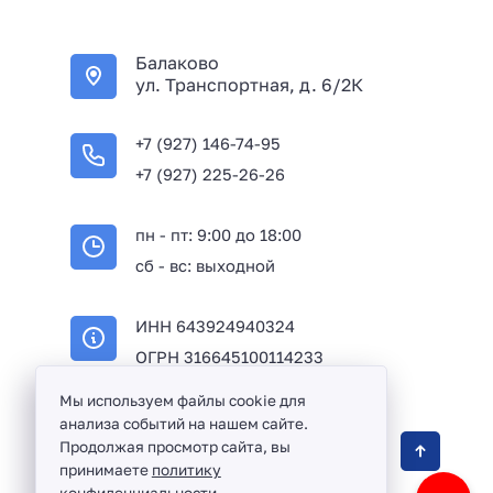
Балаково
ул. Транспортная, д. 6/2К
+7 (927) 146-74-95
+7 (927) 225-26-26
пн - пт: 9:00 до 18:00
сб - вс: выходной
ИНН 643924940324
ОГРН 316645100114233
Мы используем файлы cookie для
анализа событий на нашем сайте.
Оптовая продажа сантехники и комплектующих
Продолжая просмотр сайта, вы
принимаете
политику
в Балаково и Саратовской области ©
2016 -