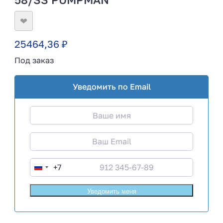
❤
25464,36
₽
Под заказ
Уведомить по Email
+7
R
u
s
s
i