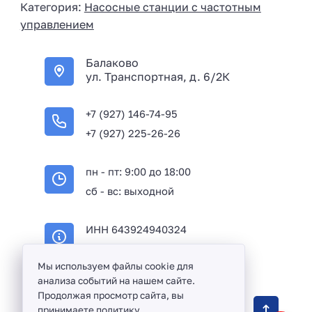
Категория:
Насосные станции с частотным
a
управлением
+
7
Балаково
ул. Транспортная, д. 6/2К
+7 (927) 146-74-95
+7 (927) 225-26-26
пн - пт: 9:00 до 18:00
сб - вс: выходной
ИНН 643924940324
ОГРН 316645100114233
Мы используем файлы cookie для
анализа событий на нашем сайте.
Продолжая просмотр сайта, вы
Оптовая продажа сантехники и комплектующих
принимаете
политику