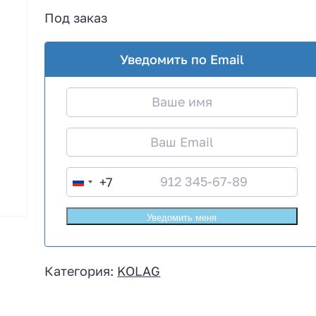
Под заказ
Уведомить по Email
+7
R
u
s
s
i
Категория:
KOLAG
a
+