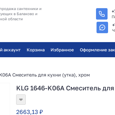
продажа сантехники и
+
ующих в Балаково и
П
кой области
+
Ч
й аккаунт
Корзина
Избранное
Оформление зак
K06A Смеситель для кухни (утка), хром
KLG 1646-K06A Смеситель для 
❤
2663,13
₽