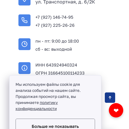
ул. Транспортная, д. 6/2К
+7 (927) 146-74-95
+7 (927) 225-26-26
пн - пт: 9:00 до 18:00
сб - вс: выходной
ИНН 643924940324
ОГРН 316645100114233
Мы используем файлы cookie для
анализа событий на нашем сайте.
Оптовая продажа сантехники и комплектующих
Продолжая просмотр сайта, вы
принимаете
политику
в Балаково и Саратовской области ©
2016 -
конфиденциальности
❤
2026
Разработка сайта и дизайн:
revtail.ru
Больше не показывать