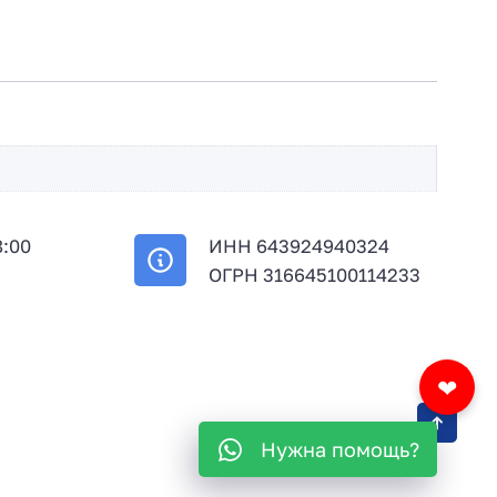
8:00
ИНН 643924940324
й
ОГРН 316645100114233
❤
Нужна помощь?