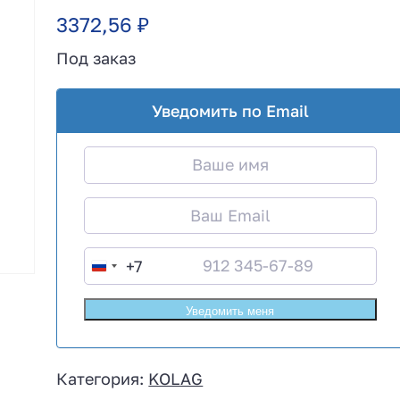
3372,56
₽
Под заказ
Уведомить по Email
+7
R
u
s
s
i
Категория:
KOLAG
a