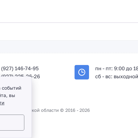
+
7
 (927) 146-74-95
пн - пт: 9:00 до 1
 (927) 225-26-26
сб - вс: выходно
а событий
та, вы
ти
во и Саратовской области ©
2016 -
2026