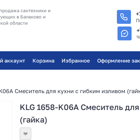
продажа сантехники и
+
ующих в Балаково и
П
кой области
+
Ч
й аккаунт
Корзина
Избранное
Оформление зак
K06A Смеситель для кухни с гибким изливом (гай
KLG 1658-K06A Смеситель для
(гайка)
❤