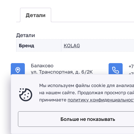
Детали
Детали
Бренд
KOLAG
Балаково
+7
ул. Транспортная, д. 6/2К
+7
Мы используем файлы cookie для анализ
на нашем сайте. Продолжая просмотр сай
принимаете
политику конфиденциальнос
Оптовая продажа сантехники и комплектующих в Балако
Больше не показывать
Разработка сайта и дизайн:
revtail.ru