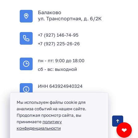
+
Балаково
7
ул. Транспортная, д. 6/2К
+7 (927) 146-74-95
+7 (927) 225-26-26
пн - пт: 9:00 до 18:00
сб - вс: выходной
ИНН 643924940324
ОГРН 316645100114233
Мы используем файлы cookie для
анализа событий на нашем сайте.
Продолжая просмотр сайта, вы
Оптовая продажа сантехники и комплектующих
принимаете
политику
в Балаково и Саратовской области ©
2016 -
конфиденциальности
❤
2026