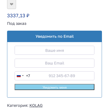
❤
3337,13
₽
Под заказ
Уведомить по Email
+7
R
u
s
s
i
Категория:
KOLAG
a