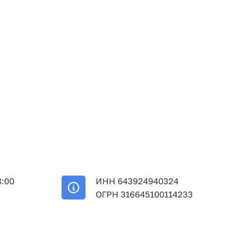
8:00
ИНН 643924940324
й
ОГРН 316645100114233