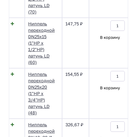
латунь LD
(70)
Ниппель
147,75
₽
переходной
DN25х15
В корзину
(1"НР х
1/2"НР)
латунь LD
(60)
Ниппель
154,55
₽
переходной
DN25х20
В корзину
(1"НР х
3/4"НР)
латунь LD
(48)
Ниппель
326,67
₽
переходной