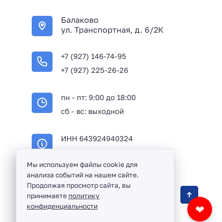
+
Балаково
7
ул. Транспортная, д. 6/2К
+7 (927) 146-74-95
+7 (927) 225-26-26
пн - пт: 9:00 до 18:00
сб - вс: выходной
ИНН 643924940324
ОГРН 316645100114233
Мы используем файлы cookie для
анализа событий на нашем сайте.
Продолжая просмотр сайта, вы
Оптовая продажа сантехники и комплектующих
принимаете
политику
в Балаково и Саратовской области ©
2016 -
конфиденциальности
❤
2026