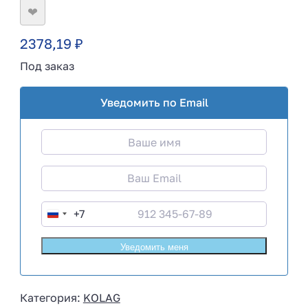
❤
2378,19
₽
Под заказ
Уведомить по Email
+7
R
u
s
s
i
Категория:
KOLAG
a