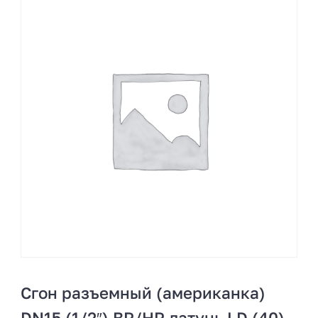
Сгон разъемный (американка)
DN15 (1/2″) ВР/НР латунь LD (40)