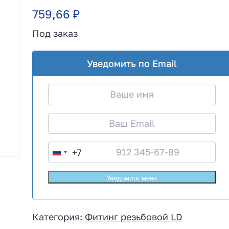
759,66
₽
Под заказ
Уведомить по Email
+7
R
u
s
s
i
Категория:
Фитинг резьбовой LD
a