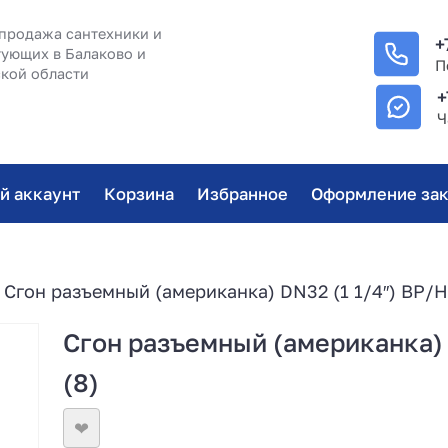
продажа сантехники и
+
ующих в Балаково и
П
кой области
+
Ч
й аккаунт
Корзина
Избранное
Оформление зак
 Сгон разъемный (американка) DN32 (1 1/4″) ВР/Н
Сгон разъемный (американка) 
(8)
❤