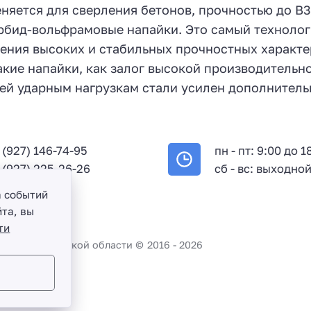
еняется для сверления бетонов, прочностью до В
арбид-вольфрамовые напайки. Это самый техноло
жения высоких и стабильных прочностных характе
кие напайки, как залог высокой производительно
ей ударным нагрузкам стали усилен дополнител
 (927) 146-74-95
пн - пт: 9:00 до 1
 (927) 225-26-26
сб - вс: выходно
а событий
та, вы
ти
во и Саратовской области ©
2016 -
2026