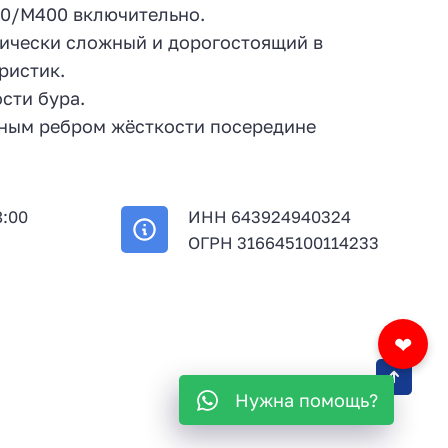
30/М400 включительно.
гически сложный и дорогостоящий в
ристик.
сти бура.
ьным ребром жёсткости посередине
8:00
ИНН 643924940324
й
ОГРН 316645100114233
❤
Нужна помощь?