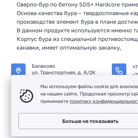
Сверло-бур по бетону SDS+ Hardcore прим
Основа качества бура – твердосплавные к
производстве элемент бура в плане дости
В данном продукте используются именно та
Корпус бура из специальной противостоящ
канавки, имеет оптимальную закалку,
Балаково
+7
ул. Транспортная, д. 6/2К
+7
Мы используем файлы cookie для анализ
на нашем сайте. Продолжая просмотр сай
принимаете
политику конфиденциальнос
Оптовая продажа сантехники и комплектующих в Балако
Больше не показывать
Разработка сайта и дизайн:
revtail.ru