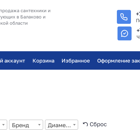
продажа сантехники и
+
ующих в Балаково и
П
кой области
+
Ч
й аккаунт
Корзина
Избранное
Оформление зак
Сброс
Бренд
Диаметр