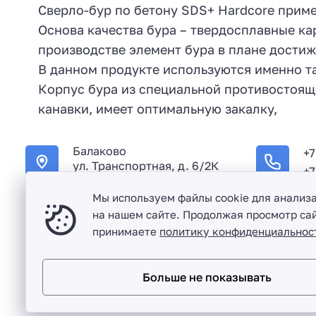
Сверло-бур по бетону SDS+ Hardcore прим
Основа качества бура – твердосплавные к
производстве элемент бура в плане дости
В данном продукте используются именно та
Корпус бура из специальной противостоящ
канавки, имеет оптимальную закалку,
Балаково
+7
ул. Транспортная, д. 6/2К
+7
Мы используем файлы cookie для анализ
на нашем сайте. Продолжая просмотр сай
принимаете
политику конфиденциальнос
Оптовая продажа сантехники и комплектующих в Балако
Больше не показывать
Разработка сайта и дизайн:
revtail.ru