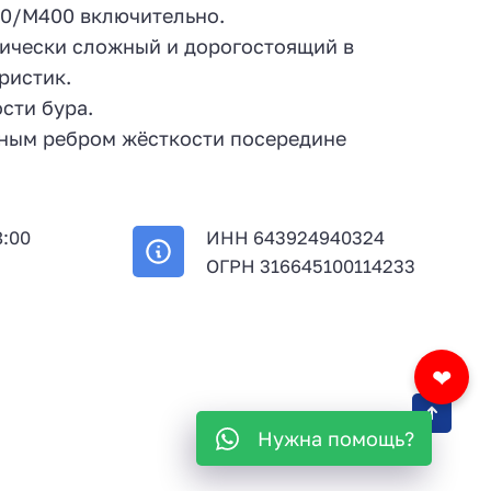
30/М400 включительно.
гически сложный и дорогостоящий в
ристик.
сти бура.
ьным ребром жёсткости посередине
8:00
ИНН 643924940324
й
ОГРН 316645100114233
❤
Нужна помощь?