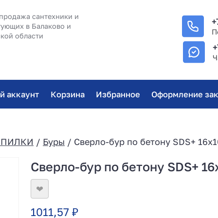
продажа сантехники и
+
ующих в Балаково и
П
кой области
+
Ч
й аккаунт
Корзина
Избранное
Оформление зак
/ПИЛКИ
/
Буры
/ Сверло-бур по бетону SDS+ 16х1
Сверло-бур по бетону SDS+ 16
❤
1011,57
₽