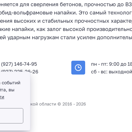
еняется для сверления бетонов, прочностью до В
арбид-вольфрамовые напайки. Это самый техноло
жения высоких и стабильных прочностных характе
кие напайки, как залог высокой производительно
ей ударным нагрузкам стали усилен дополнител
 (927) 146-74-95
пн - пт: 9:00 до 1
 (927) 225-26-26
сб - вс: выходно
а событий
та, вы
ти
во и Саратовской области ©
2016 -
2026