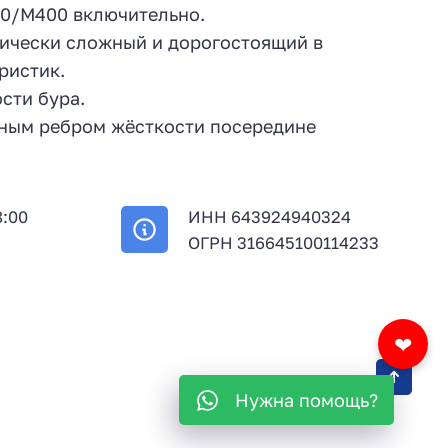
30/М400 включительно.
гически сложный и дорогостоящий в
ристик.
сти бура.
ьным ребром жёсткости посередине
8:00
ИНН 643924940324
й
ОГРН 316645100114233
❤
Нужна помощь?