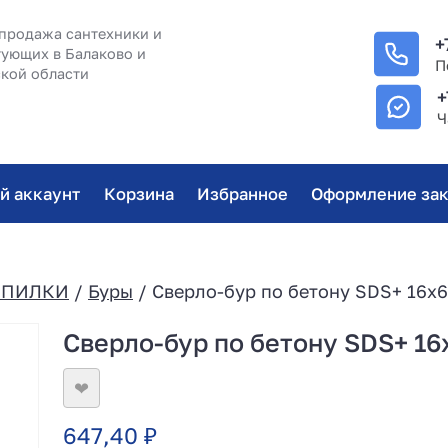
продажа сантехники и
+
ующих в Балаково и
П
кой области
+
Ч
й аккаунт
Корзина
Избранное
Оформление зак
/ПИЛКИ
/
Буры
/ Сверло-бур по бетону SDS+ 16х6
Сверло-бур по бетону SDS+ 16
❤
647,40
₽