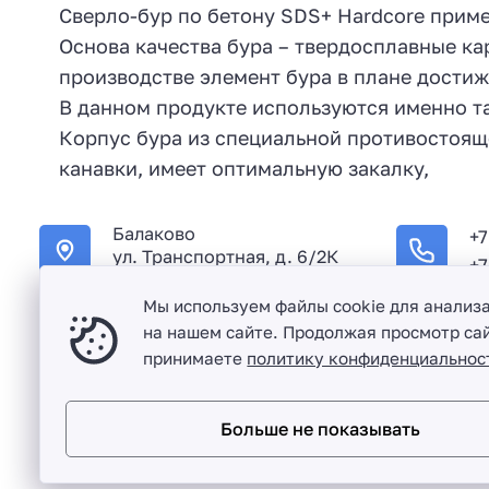
Сверло-бур по бетону SDS+ Hardcore прим
Основа качества бура – твердосплавные к
производстве элемент бура в плане дости
В данном продукте используются именно та
Корпус бура из специальной противостоящ
канавки, имеет оптимальную закалку,
Балаково
+7
ул. Транспортная, д. 6/2К
+7
Мы используем файлы cookie для анализ
на нашем сайте. Продолжая просмотр сай
принимаете
политику конфиденциальнос
Оптовая продажа сантехники и комплектующих в Балако
Больше не показывать
Разработка сайта и дизайн:
revtail.ru