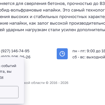
еняется для сверления бетонов, прочностью до В
арбид-вольфрамовые напайки. Это самый техноло
жения высоких и стабильных прочностных характе
кие напайки, как залог высокой производительно
ей ударным нагрузкам стали усилен дополнител
 (927) 146-74-95
пн - пт: 9:00 до 1
 (927) 225-26-26
сб - вс: выходно
а событий
та, вы
ти
во и Саратовской области ©
2016 -
2026