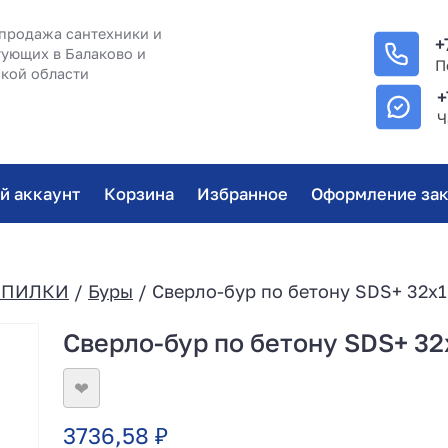
продажа сантехники и
+
ующих в Балаково и
П
кой области
+
Ч
й аккаунт
Корзина
Избранное
Оформление зак
/ПИЛКИ
/
Буры
/ Сверло-бур по бетону SDS+ 32х1
Сверло-бур по бетону SDS+ 32
❤
3736,58
₽