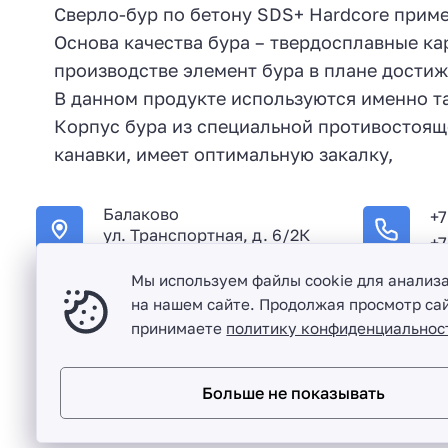
Сверло-бур по бетону SDS+ Hardcore прим
Основа качества бура – твердосплавные к
производстве элемент бура в плане дости
В данном продукте используются именно та
Корпус бура из специальной противостоящ
канавки, имеет оптимальную закалку,
Балаково
+7
ул. Транспортная, д. 6/2К
+7
Мы используем файлы cookie для анализ
на нашем сайте. Продолжая просмотр сай
принимаете
политику конфиденциальнос
Оптовая продажа сантехники и комплектующих в Балако
Больше не показывать
Разработка сайта и дизайн:
revtail.ru