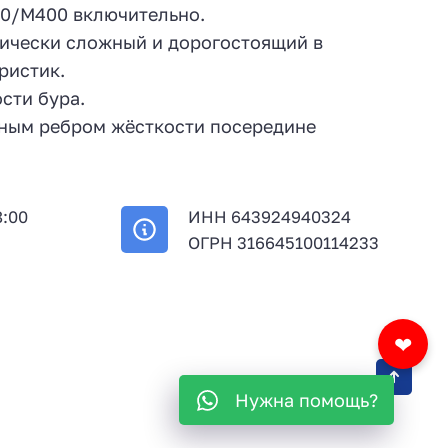
30/М400 включительно.
гически сложный и дорогостоящий в
ристик.
сти бура.
ьным ребром жёсткости посередине
8:00
ИНН 643924940324
й
ОГРН 316645100114233
❤
Нужна помощь?