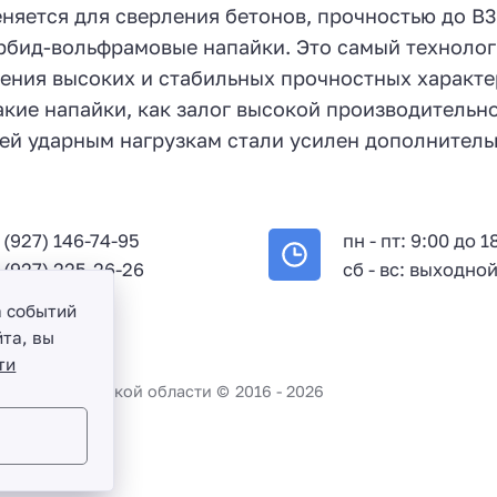
еняется для сверления бетонов, прочностью до В
арбид-вольфрамовые напайки. Это самый техноло
жения высоких и стабильных прочностных характе
кие напайки, как залог высокой производительно
ей ударным нагрузкам стали усилен дополнител
 (927) 146-74-95
пн - пт: 9:00 до 1
 (927) 225-26-26
сб - вс: выходно
а событий
та, вы
ти
во и Саратовской области ©
2016 -
2026