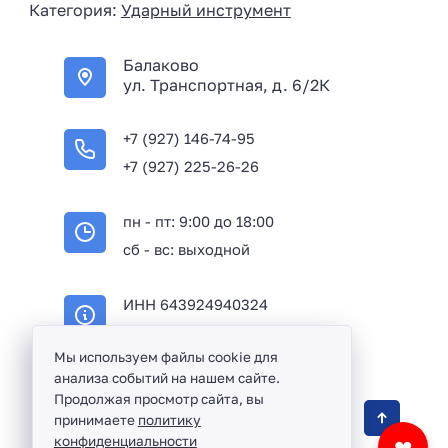
Категория:
Ударный инструмент
a
+
Балаково
7
ул. Транспортная, д. 6/2К
+7 (927) 146-74-95
+7 (927) 225-26-26
пн - пт: 9:00 до 18:00
сб - вс: выходной
ИНН 643924940324
ОГРН 316645100114233
Мы используем файлы cookie для
анализа событий на нашем сайте.
Продолжая просмотр сайта, вы
Оптовая продажа сантехники и комплектующих
принимаете
политику
в Балаково и Саратовской области ©
2016 -
конфиденциальности
❤