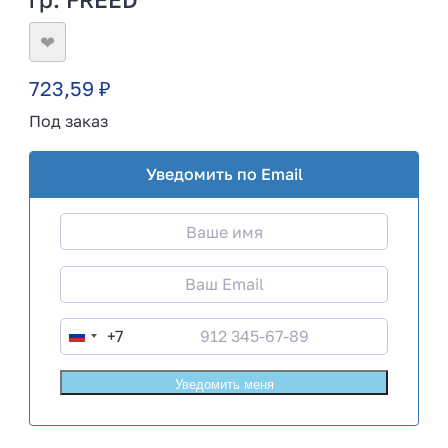
❤
723,59
₽
Под заказ
Уведомить по Email
+7
R
u
s
s
i