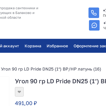
продажа сантехники и
+
ующих в Балаково и
П
кой области
+
Ч
й аккаунт
Корзина
Избранное
Оформление зак
 Угол 90 гр LD Pride DN25 (1″) ВР/НР латунь (16)
Угол 90 гр LD Pride DN25 (1″) 
❤
491,00
₽