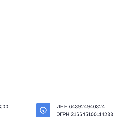
8:00
ИНН 643924940324
й
ОГРН 316645100114233